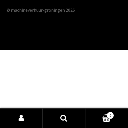
© machineverhuur-groningen 2026
Gebouwd met Storefront & WooCommerce
0
Zoeken
Zoeken