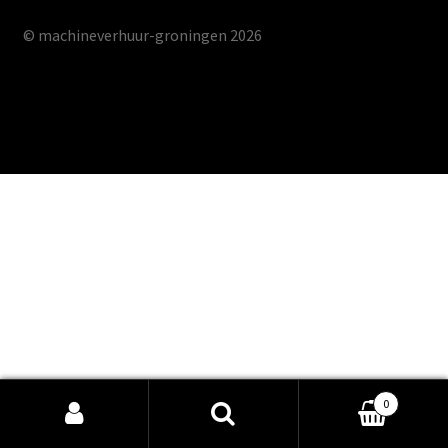
© machineverhuur-groningen 2026
Gebouwd met Storefront & WooCommerce
0
Zoeken
Zoeken